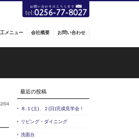
工メニュー
会社概要
お問い合わせ
最近の投稿
02/04
８.１(土)、２(日)完成見学会！
リビング・ダイニング
洗面台