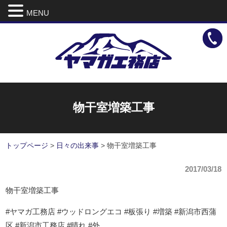
MENU
物干室増築工事
トップページ
>
日々の出来事
>
物干室増築工事
2017/03/18
物干室増築工事
#ヤマガ工務店 #ウッドロングエコ #板張り #増築 #新潟市西蒲
区 #新潟市工務店 #晴れ #外