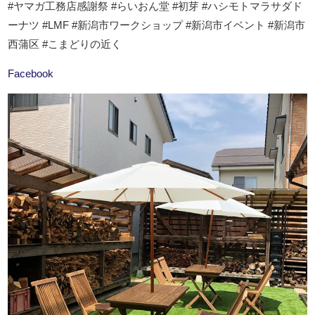
#ヤマガ工務店感謝祭 #らいおん堂 #初芽 #ハシモトマラサダド
ーナツ #LMF #新潟市ワークショップ #新潟市イベント #新潟市
西蒲区 #こまどりの近く
Facebook