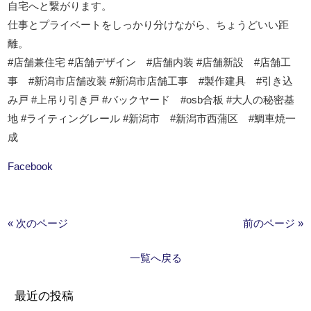
自宅へと繋がります。
仕事とプライベートをしっかり分けながら、ちょうどいい距
離。
#店舗兼住宅 #店舗デザイン #店舗内装 #店舗新設 #店舗工
事 #新潟市店舗改装 #新潟市店舗工事 #製作建具 #引き込
み戸 #上吊り引き戸 #バックヤード #osb合板 #大人の秘密基
地 #ライティングレール #新潟市 #新潟市西蒲区 #鯛車焼一
成
Facebook
« 次のページ
前のページ »
一覧へ戻る
最近の投稿