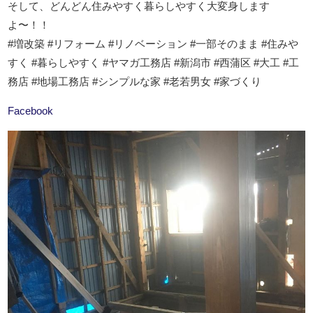
そして、どんどん住みやすく暮らしやすく大変身します
よ〜！！
#増改築 #リフォーム #リノベーション #一部そのまま #住みや
すく #暮らしやすく #ヤマガ工務店 #新潟市 #西蒲区 #大工 #工
務店 #地場工務店 #シンプルな家 #老若男女 #家づくり
Facebook