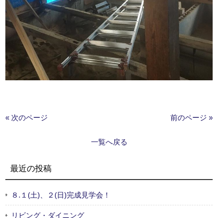
« 次のページ
前のページ »
一覧へ戻る
最近の投稿
８.１(土)、２(日)完成見学会！
リビング・ダイニング