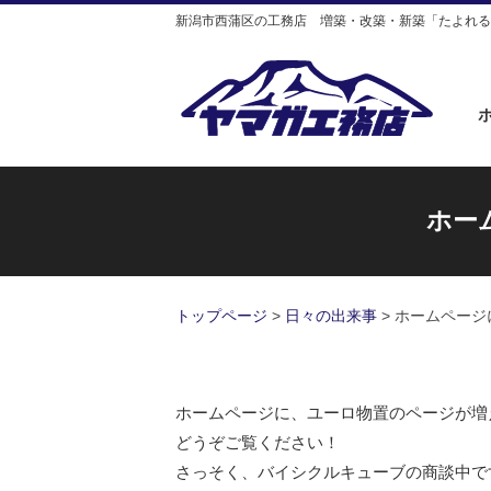
新潟市西蒲区の工務店 増築・改築・新築「たよれる
ホー
トップページ
>
日々の出来事
>
ホームページ
ホームページに、ユーロ物置のページが増
どうぞご覧ください！
さっそく、バイシクルキューブの商談中で