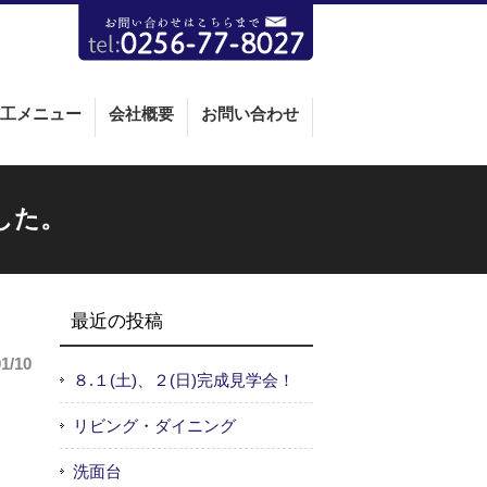
工メニュー
会社概要
お問い合わせ
した。
最近の投稿
01/10
８.１(土)、２(日)完成見学会！
リビング・ダイニング
洗面台